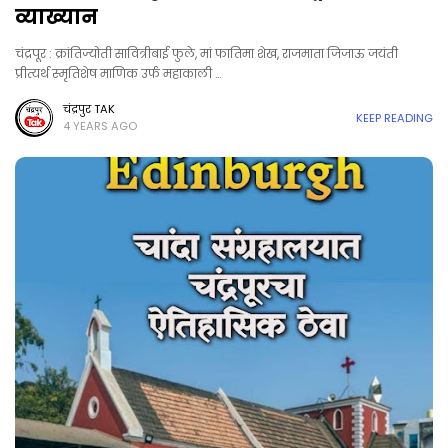
व्याख्यान
चंद्रपूर : क्रांतिज्योती सावित्रीबाई फुले, मां फातिमा शेख, राजमाता जिजाऊ जयंती
प्रीत्यर्थ स्मृतिशेष माणिक उर्फ महाकाली …
चंद्रपुर TAK
KEEP READING
4 YEARS AGO