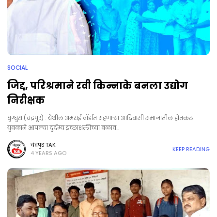
SOCIAL
जिद्द, परिश्रमाने रवी किन्नाके बनला उद्योग
निरीक्षक
घुग्घुस (चंद्रपूर) : येथील अमराई वॉर्डात राहणाऱ्या आदिवासी समाजातील होतकरू
युवकाने आपल्या दुर्दम्य इच्छाशक्तीच्या बळाव…
चंद्रपुर TAK
KEEP READING
4 YEARS AGO