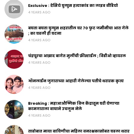
Exclusive : देखिये घुग्घुस हत्याकांड का लाइव वीडियो
4 YEARS AGO
बघता बघता घुग्घुस शहरातील घर 70 फुट जमीनीचा आत गेले
; का घडली ही घटना
4 YEARS AGO
चंद्रपूरचा आझाद बागेत मुलींची फ्रीस्टाईल ; विडीओ व्हायरल
4 YEARS AGO
ऑनलाईन जुगाराच्या आहारी गेलेल्या पतीचे थरारक कृत्य
4 YEARS AGO
Breaking : महाआऔष्णिक विज केंद्रातून घरी येणाऱ्या
कामगाराला वाघाने उचलून नेले
4 YEARS AGO
ताडोबात माया वाघिणीचा महिला वनरक्षकासोबत घडला थरार