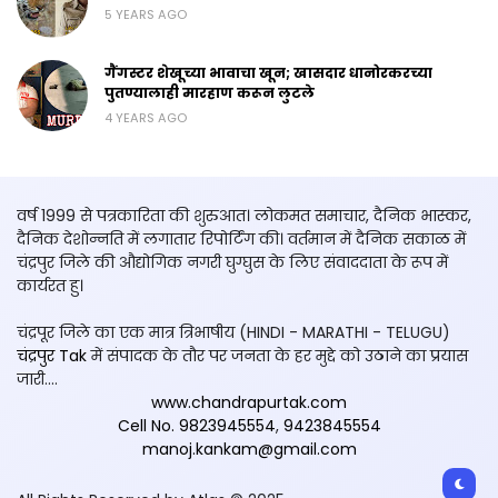
5 YEARS AGO
गैंगस्टर शेखूच्या भावाचा खून; खासदार धानोरकरच्या
पुतण्यालाही मारहाण करून लुटले
4 YEARS AGO
वर्ष 1999 से पत्रकारिता की शुरुआत। लोकमत समाचार, दैनिक भास्कर,
दैनिक देशोन्नति में लगातार रिपोर्टिंग की। वर्तमान में दैनिक सकाळ में
चंद्रपुर जिले की औद्योगिक नगरी घुग्घुस के लिए संवाददाता के रूप में
कार्यरत हु।
चंद्रपूर जिले का एक मात्र त्रिभाषीय (HINDI - MARATHI - TELUGU)
चंद्रपुर Tak
में संपादक के तौर पर जनता के हर मुद्दे को उठाने का प्रयास
जारी....
www.chandrapurtak.com
Cell No. 9823945554
,
9423845554
manoj.kankam@gmail.com