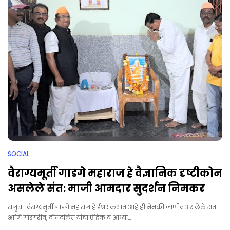
SOCIAL
वैराग्यमूर्ती गाडगे महाराज हे वैज्ञानिक दृष्टीकोन
असलेले संत: माजी आमदार सुदर्शन निमकर
राजुरा : वैराग्यमुर्ती गाडगे महाराज हे ईश्वर कशात आहे ही नेमकी जाणीव असलेले संत
आणि गोरगरीब, दीनदलित यांचा ऐहिक व आध्या…