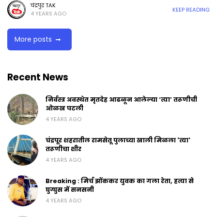
चंद्रपुर TAK
KEEP READING
4 YEARS AGO
More posts
Recent News
निर्वस्त्र अवस्थेत मृतदेह आढळून आलेल्या ‘त्या’ तरूणीची
ओळख पटली
4 YEARS AGO
चंद्रपूर शहरातील रामसेतू पुलाच्या खाली मिळला 'त्या'
तरूणीचा शीर
4 YEARS AGO
Breaking : मिर्च झोंककर युवक का गला रेता, हत्या से
घुग्घुस में सनसनी
4 YEARS AGO