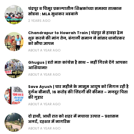
चंद्रपूर व चिमूर प्रकल्पातील शिक्षकांच्या समस्या तात्काळ
सोडवा : MLA सुधाकर अडबाले
2 YEARS AGO
Chandrapur to Howrah Train | चंद्रपुर से हावड़ा ट्रेन
शुरू करने की मांग तेज, बंगाली समाज ने सांसद धानोरकर
को सौंपा ज्ञापन
ABOUT A YEAR AGO
Ghugus | डरो मत! कांग्रेस है साथ – नहीं गिरने देंगे आपका
आशियाना!
ABOUT A YEAR AGO
Save Ayush | चार महीने के मासूम आयुष को निगल रही है
दुर्लभ बीमारी, 16 करोड़ की ज़िंदगी की कीमत – मजदूर पिता
की गुहार
ABOUT A YEAR AGO
दो हाथी, आधी रात को शहर में मचाया उत्पात – प्रशासन
अलर्ट, दहशत में नागरिक
ABOUT A YEAR AGO