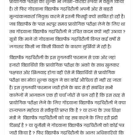
प्रायोगिक परीक्षा का शुल्क भी लाखों-करोडो रूपयों में वसूल किया
है। तो फिर गोंडवाना विद्यापीठ गढ़चिरौली अपनी ओर से बाहरी
मूल्यांकनकर्ता नियुक्त करने में इतनी फिसड्डी क्यों साबित हो रही है।
जब विद्यापीठ के पास भरपूर समय प्रायोगिक परीक्षा लेने के लिए था
तब गोंडवाना विद्यापीठ गढ़चिरौली ने उचित कदम क्यों नहीं उठाया ?
सूत्रों कि माने तो गोंडवाना विद्यापीठ गढ़चिरौली विगत कई वर्षों से
लगातार किसी ना किसी विवादों के कारण सुर्खियों में रही है।
विद्यापीठ गढ़चिरौली के इस तुगलकी फरमान से एक ओर जहां
हजारों विद्यार्थियों कि प्रायोगिक परीक्षा के अंकों के साथ खुलकर
पक्षपात ओर खिलवाड़ होगा वहीं ऐसे में विद्यार्थियों से प्रायोगिक
परीक्षा का मोटा शुल्क वसूल ने का कोई औचित्य ही नहीं रह जाता
है। इस तुगलकी फरमान जारी होने के बाद से ही संबंधित सभी
कालेजों में आजकल एक ही चर्चा जोरों से चल रही है कि इस तरह से
प्रायोगिक परीक्षा लेने के लिए गोंडवाना विद्यापीठ गढ़चिरौली ने क्या
राज्यपाल महोदय से स्वीकृति प्राप्त कि है ? या राज्य के उच्च शिक्षा
मंत्री ने विद्यापीठ गढ़चिरौली को यह सब करने के लिए हरी झंडी
दिखाई है ? या यूजीसी ने गोंडवाना विद्यापीठ गढ़चिरौली को कोई पत्र
जारी किया है ? फिर विद्यापीठ गढ़चिरौली के आला अधिकारियों कि