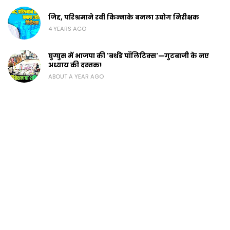
जिद्द, परिश्रमाने रवी किन्नाके बनला उद्योग निरीक्षक
4 YEARS AGO
घुग्घुस में भाजपा की 'बर्थडे पॉलिटिक्स'—गुटबाजी के नए
अध्याय की दस्तक!
ABOUT A YEAR AGO