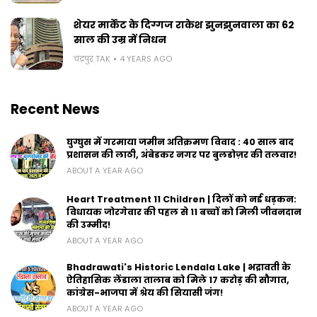
शेयर मार्केट के दिग्गज राकेश झुनझुनवाला का 62
साल की उम्र में निधन
चंद्रपुर TAK
4 YEARS AGO
Recent News
घुग्घुस में गरमाया जमीन अतिक्रमण विवाद : 40 साल बाद
प्रशासन की लाठी, अंबेडकर नगर पर बुलडोज़र की तलवार!
ABOUT A YEAR AGO
Heart Treatment 11 Children | दिलों को नई धड़कन:
विधायक जोरगेवार की पहल से 11 बच्चों को मिली जीवनदान
की उम्मीद!
ABOUT A YEAR AGO
Bhadrawati's Historic Lendala Lake | भद्रावती के
ऐतिहासिक लेंडाला तालाब को मिले 17 करोड़ की सौगात,
कांग्रेस-भाजपा में श्रेय की सियासी जंग!
ABOUT A YEAR AGO