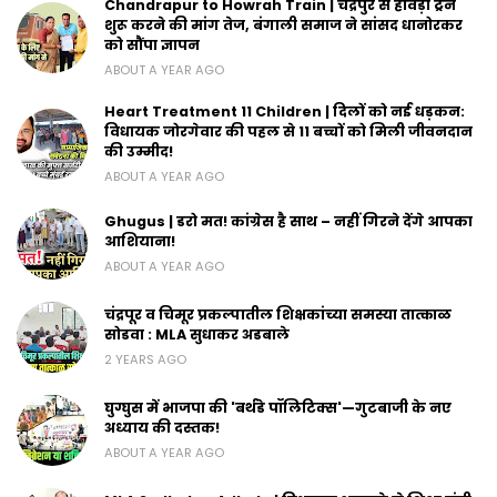
Chandrapur to Howrah Train | चंद्रपुर से हावड़ा ट्रेन
शुरू करने की मांग तेज, बंगाली समाज ने सांसद धानोरकर
को सौंपा ज्ञापन
ABOUT A YEAR AGO
Heart Treatment 11 Children | दिलों को नई धड़कन:
विधायक जोरगेवार की पहल से 11 बच्चों को मिली जीवनदान
की उम्मीद!
ABOUT A YEAR AGO
Ghugus | डरो मत! कांग्रेस है साथ – नहीं गिरने देंगे आपका
आशियाना!
ABOUT A YEAR AGO
चंद्रपूर व चिमूर प्रकल्पातील शिक्षकांच्या समस्या तात्काळ
सोडवा : MLA सुधाकर अडबाले
2 YEARS AGO
घुग्घुस में भाजपा की 'बर्थडे पॉलिटिक्स'—गुटबाजी के नए
अध्याय की दस्तक!
ABOUT A YEAR AGO