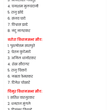
4. घनशाम मुलचंदानी
5. राजु झोडे
6. संजय घाटे
7. विश्वास झाडे
8. नंदु नागरकर
वरोरा विधानसभा सीट:
1. पुरुषोत्तम सातपुते
2. चेतन कुटेमाटे
3. अनिल धानोरकर
4. शेख सौदागर
5. राजु चिकटे
6. नम्रता ठेमस्कर
7. दिनेश चोखारे
चिमुर विधानसभा सीट:
1. सतिश वारजुरकर
2. धनराज मुंगले
3. दिगांबर गिरपुडे