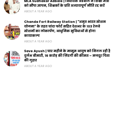
MLA Sudhakar Adbale | विधायक अडबाले ने शिक्षा मंत्री
को सौंपा ज्ञापन, शिक्षकों के प्रति अन्यायपूर्ण नीति रद्द करें
ABOUT A YEAR AGO
Chanda Fort Railway Station | "अमृत भारत स्टेशन
योजना" के तहत चांदा फोर्ट सहित देशभर के 103 रेलवे
स्टेशनों का लोकार्पण, आधुनिक सुविधाओं से होगा
कायाकल्प
ABOUT A YEAR AGO
Save Ayush | चार महीने के मासूम आयुष को निगल रही है
दुर्लभ बीमारी, 16 करोड़ की ज़िंदगी की कीमत – मजदूर पिता
की गुहार
ABOUT A YEAR AGO