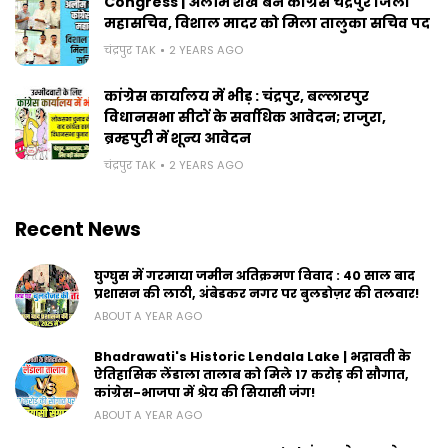
Congress | अलीम शेख बने कांग्रेस चंद्रपुर जिला
महासचिव, विशाल मादर को मिला तालुका सचिव पद
चंद्रपुर TAK
2 YEARS AGO
कांग्रेस कार्यालय में भीड़ : चंद्रपुर, बल्लारपुर
विधानसभा सीटों के सर्वाधिक आवेदन; राजुरा,
ब्रम्हपुरी में शून्य आवेदन
चंद्रपुर TAK
2 YEARS AGO
Recent News
घुग्घुस में गरमाया जमीन अतिक्रमण विवाद : 40 साल बाद
प्रशासन की लाठी, अंबेडकर नगर पर बुलडोज़र की तलवार!
ABOUT A YEAR AGO
Bhadrawati's Historic Lendala Lake | भद्रावती के
ऐतिहासिक लेंडाला तालाब को मिले 17 करोड़ की सौगात,
कांग्रेस-भाजपा में श्रेय की सियासी जंग!
ABOUT A YEAR AGO